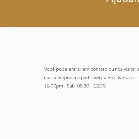
Perfil de empresas:
- Importadores e Exportadores
- Distribuidor de alimentos
- Distribuidor de medicamentos
- Transportadoras
Você pode entrar em contato ou nos visitar
nossa empresa a partir Seg. à Sex: 8:30am -
- Produtos frigorificados
18:00pm | Sáb. 08:30 - 12:30
- Cooperativas
- Varejistas
- Indústrias leves