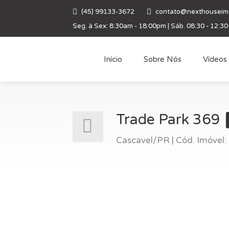
(45) 99133-3672
contato@nexthouseimo
Seg. à Sex: 8:30am - 18:00pm | Sáb. 08:30 - 12:30
Início
Sobre Nós
Vídeos
Trade Park 369
Cascavel/PR | Cód. Imóvel: