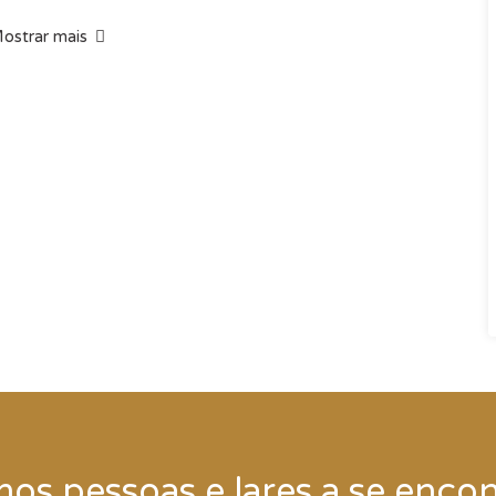
ostrar mais
á laser
inkler J4
 partir de 47m2
os pessoas e lares a se enco