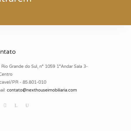
ntato
 Rio Grande do Sul, n° 1059 1°Andar Sala 3-
 Centro
cavel/PR - 85.801-010
il:
contato@nexthouseimobiliaria.com